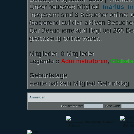
Unser neuestes Mitglied:
marius_m
Insgesamt sind
3
Besucher online: 0 
(basierend auf den aktiven Besucher
Der Besucherrekord liegt bei
260
Bes
gleichzeitig online waren.
Mitglieder: 0 Mitglieder
Legende ::
Administratoren
,
Globale
Geburtstage
Heute hat kein Mitglied Geburtstag
Anmelden
Benutzername:
Passwort:
Ungelesene Beiträge