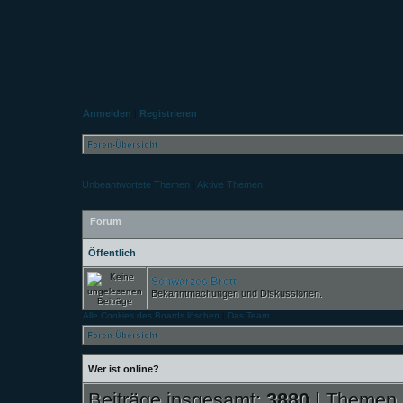
Anmelden
|
Registrieren
Foren-Übersicht
Unbeantwortete Themen
|
Aktive Themen
Forum
Öffentlich
Schwarzes Brett
Bekanntmachungen und Diskussionen.
Alle Cookies des Boards löschen
|
Das Team
Foren-Übersicht
Wer ist online?
Beiträge insgesamt:
3880
| Themen 