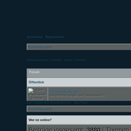
Anmelden
|
Registrieren
Foren-Übersicht
Unbeantwortete Themen
|
Aktive Themen
Forum
Öffentlich
Schwarzes Brett
Bekanntmachungen und Diskussionen.
Alle Cookies des Boards löschen
|
Das Team
Foren-Übersicht
Wer ist online?
Beiträge insgesamt:
3880
| Themen 