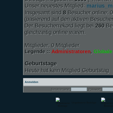
Unser neuestes Mitglied:
marius_m
Insgesamt sind
8
Besucher online: 0 
(basierend auf den aktiven Besucher
Der Besucherrekord liegt bei
260
Bes
gleichzeitig online waren.
Mitglieder: 0 Mitglieder
Legende ::
Administratoren
,
Globale
Geburtstage
Heute hat kein Mitglied Geburtstag
Anmelden
Benutzername:
Passwort:
Ungelesene Beiträge