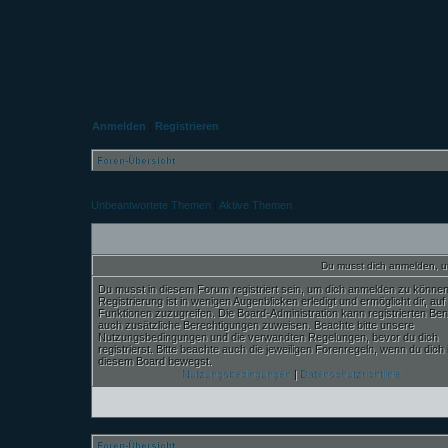
Anmelden
|
Registrieren
Foren-Übersicht
Unbeantwortete Themen
|
Aktive Themen
Du musst dich anmelden, u
Du musst in diesem Forum registriert sein, um dich anmelden zu können
Registrierung ist in wenigen Augenblicken erledigt und ermöglicht dir, auf
Funktionen zuzugreifen. Die Board-Administration kann registrierten Be
auch zusätzliche Berechtigungen zuweisen. Beachte bitte unsere
Nutzungsbedingungen und die verwandten Regelungen, bevor du dich
registrierst. Bitte beachte auch die jeweiligen Forenregeln, wenn du dich 
diesem Board bewegst.
Nutzungsbedingungen
|
Datenschutzrichtlinie
Foren-Übersicht