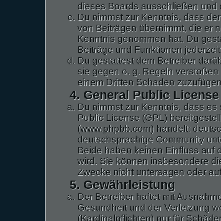
dieses Boards ausschließen und di
Du nimmst zur Kenntnis, dass der 
von Beiträgen übernimmt, die er nic
Kenntnis genommen hat. Du gestat
Beiträge und Funktionen jederzeit
Du gestattest dem Betreiber darü
sie gegen o. g. Regeln verstoßen 
einem Dritten Schaden zuzufügen
4. General Public License
Du nimmst zur Kenntnis, dass es 
Public License (GPL) bereitgeste
(www.phpbb.com) handelt; deutsc
deutschsprachige Community unte
Beide haben keinen Einfluss auf 
wird. Sie können insbesondere d
Zwecke nicht untersagen oder auf
5. Gewährleistung
Der Betreiber haftet mit Ausnahm
Gesundheit und der Verletzung we
(Kardinalpflichten) nur für Schäde