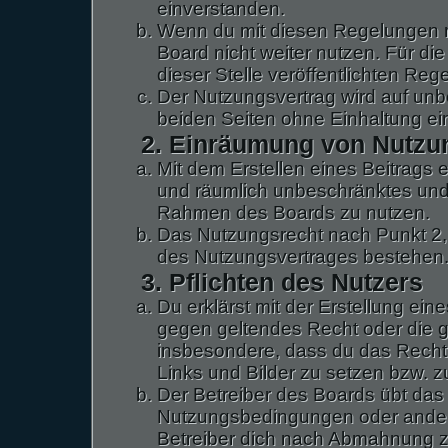
einverstanden.
Wenn du mit diesen Regelungen ni
Board nicht weiter nutzen. Für di
dieser Stelle veröffentlichten Reg
Der Nutzungsvertrag wird auf un
beiden Seiten ohne Einhaltung ein
2. Einräumung von Nutzu
Mit dem Erstellen eines Beitrags er
und räumlich unbeschränktes und 
Rahmen des Boards zu nutzen.
Das Nutzungsrecht nach Punkt 2,
des Nutzungsvertrages bestehen
3. Pflichten des Nutzers
Du erklärst mit der Erstellung eine
gegen geltendes Recht oder die gu
insbesondere, dass du das Recht 
Links und Bilder zu setzen bzw. 
Der Betreiber des Boards übt das
Nutzungsbedingungen oder andere
Betreiber dich nach Abmahnung z