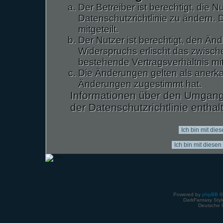
Der Betreiber ist berechtigt, die
Datenschutzrichtlinie zu ändern.
mitgeteilt.
Der Nutzer ist berechtigt, den Ä
Widerspruchs erlischt das zwisc
bestehende Vertragsverhältnis mit
Die Änderungen gelten als anerka
Änderungen zugestimmt hat.
Informationen über den Umgang 
der Datenschutzrichtlinie enthal
Powered by
phpBB
©
DarkFantasy Style
Deutsche 