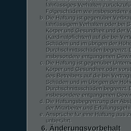
fahrlässiges Verhalten zurückzufüh
Folgeschäden wie insbesondere
Die Haftung ist gegenüber Verbra
fahrlässigem Verhalten oder bei 
Körper und Gesundheit und der Ve
(Kardinalpflichten) auf die bei V
Schäden und im übrigen der Höhe
Durchschnittsschäden begrenzt. Di
insbesondere entgangenen Gewi
Die Haftung ist gegenüber Unter
Körper und Gesundheit oder vorsä
des Betreibers auf die bei Vertr
Schäden und im Übrigen der Höhe
Durchschnittsschäden begrenzt. Di
insbesondere entgangenen Gewi
Die Haftungsbegrenzung der Absä
der Mitarbeiter und Erfüllungsgehi
Ansprüche für eine Haftung aus 
unberührt.
6. Änderungsvorbehalt